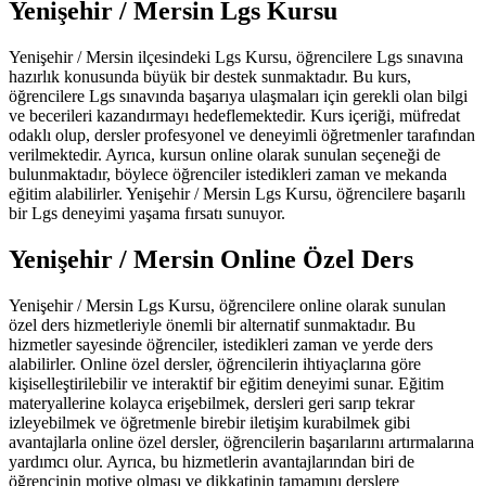
Yenişehir / Mersin Lgs Kursu
Yenişehir / Mersin ilçesindeki Lgs Kursu, öğrencilere Lgs sınavına
hazırlık konusunda büyük bir destek sunmaktadır. Bu kurs,
öğrencilere Lgs sınavında başarıya ulaşmaları için gerekli olan bilgi
ve becerileri kazandırmayı hedeflemektedir. Kurs içeriği, müfredat
odaklı olup, dersler profesyonel ve deneyimli öğretmenler tarafından
verilmektedir. Ayrıca, kursun online olarak sunulan seçeneği de
bulunmaktadır, böylece öğrenciler istedikleri zaman ve mekanda
eğitim alabilirler. Yenişehir / Mersin Lgs Kursu, öğrencilere başarılı
bir Lgs deneyimi yaşama fırsatı sunuyor.
Yenişehir / Mersin Online Özel Ders
Yenişehir / Mersin Lgs Kursu, öğrencilere online olarak sunulan
özel ders hizmetleriyle önemli bir alternatif sunmaktadır. Bu
hizmetler sayesinde öğrenciler, istedikleri zaman ve yerde ders
alabilirler. Online özel dersler, öğrencilerin ihtiyaçlarına göre
kişiselleştirilebilir ve interaktif bir eğitim deneyimi sunar. Eğitim
materyallerine kolayca erişebilmek, dersleri geri sarıp tekrar
izleyebilmek ve öğretmenle birebir iletişim kurabilmek gibi
avantajlarla online özel dersler, öğrencilerin başarılarını artırmalarına
yardımcı olur. Ayrıca, bu hizmetlerin avantajlarından biri de
öğrencinin motive olması ve dikkatinin tamamını derslere