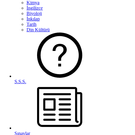
Kimya
İngilizce
Biyoloji
İnkılap
Tarih
Din Kültürü
S.S.S.
Sınavlar