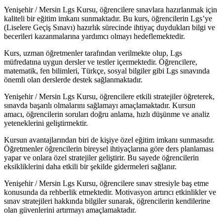
Yenişehir / Mersin Lgs Kursu, öğrencilere sınavlara hazırlanmak için
kaliteli bir eğitim imkanı sunmaktadır. Bu kurs, öğrencilerin Lgs’ye
(Liselere Geçiş Sınavı) hazırlık sürecinde ihtiyaç duydukları bilgi ve
becerileri kazanmalarına yardımcı olmayı hedeflemektedir.
Kurs, uzman öğretmenler tarafından verilmekte olup, Lgs
müfredatına uygun dersler ve testler içermektedir. Öğrencilere,
matematik, fen bilimleri, Türkçe, sosyal bilgiler gibi Lgs sınavında
önemli olan derslerde destek sağlanmaktadır.
Yenişehir / Mersin Lgs Kursu, öğrencilere etkili stratejiler öğreterek,
sınavda başarılı olmalarını sağlamayı amaçlamaktadır. Kursun
amacı, öğrencilerin soruları doğru anlama, hızlı düşünme ve analiz
yeteneklerini geliştirmektir.
Kursun avantajlarından biri de kişiye özel eğitim imkanı sunmasıdır.
Öğretmenler öğrencilerin bireysel ihtiyaçlarına göre ders planlaması
yapar ve onlara özel stratejiler geliştirir. Bu sayede öğrencilerin
eksikliklerini daha etkili bir şekilde gidermeleri sağlanır.
Yenişehir / Mersin Lgs Kursu, öğrencilere sınav stresiyle baş etme
konusunda da rehberlik etmektedir. Motivasyon artırıcı etkinlikler ve
sınav stratejileri hakkında bilgiler sunarak, öğrencilerin kendilerine
olan güvenlerini artırmayı amaçlamaktadır.