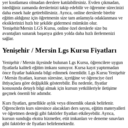
yer kısıtlaması olmadan derslere katılabilirsiniz. Evden çıkmadan,
istediğiniz zamanda derslerinizi takip edebilir ve öğrenme sürecinizi
daha esnek hale getirebilirsiniz. Ayrıca, online derslerde birebir
eğitim aldığınız için öğretmenin size tam anlamıyla odaklanması ve
eksiklerinizi hızlı bir şekilde gidermesi mümkün olur.
Yenişehir/Mersin LGS Kursu, online özel derslerle size bu
avantajları sunarak başarıya giden yolda daha hızlı ilerlemenizi
sağlar.
Yenişehir / Mersin Lgs Kursu Fiyatları
Yenişehir / Mersin ilçesinde bulunan Lgs Kursu, öğrencilere uygun
fiyatlarla kaliteli eğitim imkanı sunuyor. Kursa kayıt yaptırmadan
önce fiyatlar hakkında bilgi edinmek önemlidir. Lgs Kursu Yenişehir
/ Mersin fiyatları, kursun süresine, içeriğine ve öğrenciye özel
ihtiyaçlara göre değişiklik gösterebilir. Bu nedenle, fiyatlar
konusunda detaylı bilgi almak için kursun yetkilileriyle iletişime
geçmek önemli bir adımdır.
Kurs fiyatları, genellikle aylık veya dönemlik olarak belirlenir.
Öğrencilerin kurs süresince alacakları ders sayısı, eğitim materyalleri
ve öğretmen desteği gibi faktörler fiyatları etkileyebilir. Ayrıca,
kursun sunduğu ekstra hizmetler, etüt imkanları ve deneme sınavları
gibi faktörler de fiyatları belirlemektedir.