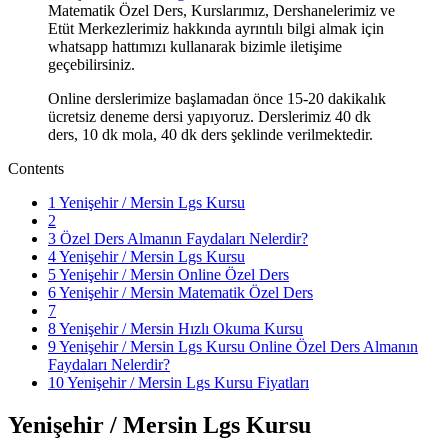
Matematik Özel Ders, Kurslarımız, Dershanelerimiz ve
Etüt Merkezlerimiz hakkında ayrıntılı bilgi almak için
whatsapp hattımızı kullanarak bizimle iletişime
geçebilirsiniz.
Online derslerimize başlamadan önce 15-20 dakikalık
ücretsiz deneme dersi yapıyoruz. Derslerimiz 40 dk
ders, 10 dk mola, 40 dk ders şeklinde verilmektedir.
Contents
1
Yenişehir / Mersin Lgs Kursu
2
3
Özel Ders Almanın Faydaları Nelerdir?
4
Yenişehir / Mersin Lgs Kursu
5
Yenişehir / Mersin Online Özel Ders
6
Yenişehir / Mersin Matematik Özel Ders
7
8
Yenişehir / Mersin Hızlı Okuma Kursu
9
Yenişehir / Mersin Lgs Kursu Online Özel Ders Almanın
Faydaları Nelerdir?
10
Yenişehir / Mersin Lgs Kursu Fiyatları
Yenişehir / Mersin Lgs Kursu