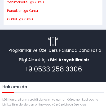
Yenimahalle Lgs Kursu
Pursaklar Lgs Kursu
Güdül Lgs Kursu
Programlar ve Özel Ders Hakkında Daha Fazla
Bilgi Almak İçin
Bizi Arayabilirsiniz:
+9 0533 258 3306
Hakkımızda
LGS Kursu, yılların verdiği deneyim ve uzman öğretmen kadrosu ile
birlikte tüm derslerden online veya yüzyüze birebir özel ders