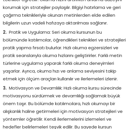
teknikler öğretilir. Okuma hızını artırırken anlama düzeyini
korumak için stratejiler paylaşılır. Bilgiyi hatırlama ve geri
çağırma teknikleriyle okunan metinlerden elde edilen
bilgilerin uzun vadeli hafızaya aktarılması sağlanır.
Pratik ve Uygulama: Seri okuma kursunun bu
bölümünde katılımcılar, öğrendikleri teknikleri ve stratejileri
pratik yapma fırsatı bulurlar. Hızlı okuma egzersizleri ve
pratik seanslarıyla okuma hızlarını geliştirirler. Farklı metin
türlerine uygulama yaparak farklı okuma deneyimleri
yaşarlar. Ayrıca, okuma hızı ve anlama seviyesini takip
etmek için ölçüm araçları kullanılır ve ilerlemeleri izlenir.
Motivasyon ve Devamlılık: Hızlı okuma kursu sürecinde
motivasyonu sürdürmek ve devamlılığı sağlamak büyük
önem taşır. Bu bölümde katılımcılara, hızlı okumayı bir
alışkanlık haline getirmeleri için motivasyon stratejileri ve
yöntemler öğretilir. Kendi ilerlemelerini izlemeleri ve
hedefler belirlemeleri teşvik edilir. Bu sayede kursun