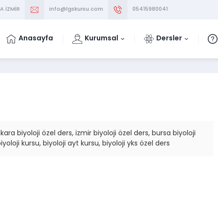
A İZMİR
info@lgskursu.com
05415980041
Anasayfa
Kurumsal
Dersler
kara biyoloji özel ders, izmir biyoloji özel ders, bursa biyoloji
biyoloji kursu, biyoloji ayt kursu, biyoloji yks özel ders