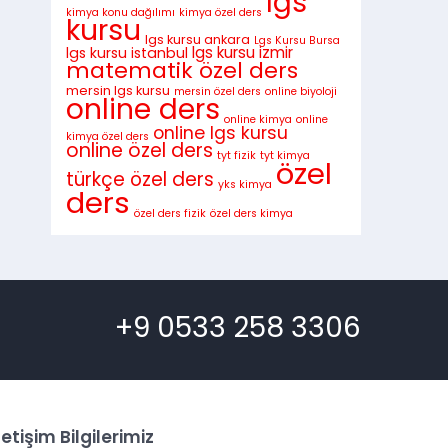
lgs
kimya konu dağılımı
kimya özel ders
kursu
lgs kursu ankara
Lgs Kursu Bursa
lgs kursu istanbul
lgs kursu izmir
matematik özel ders
mersin lgs kursu
mersin özel ders
online biyoloji
online ders
online kimya
online
online lgs kursu
kimya özel ders
online özel ders
tyt fizik
tyt kimya
özel
türkçe özel ders
yks kimya
ders
özel ders fizik
özel ders kimya
+9 0533 258 3306
letişim Bilgilerimiz