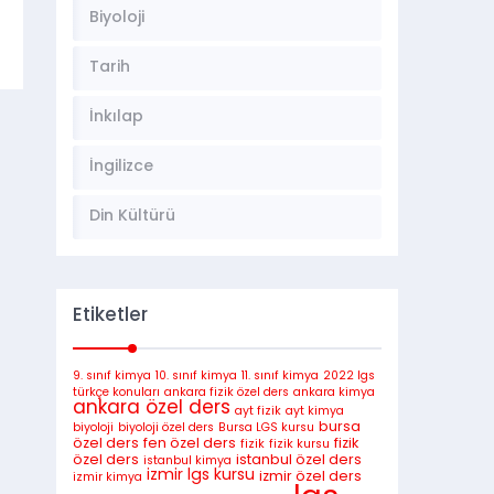
Biyoloji
Tarih
İnkılap
İngilizce
Din Kültürü
Etiketler
9. sınıf kimya
10. sınıf kimya
11. sınıf kimya
2022 lgs
türkçe konuları
ankara fizik özel ders
ankara kimya
ankara özel ders
ayt fizik
ayt kimya
bursa
biyoloji
biyoloji özel ders
Bursa LGS kursu
özel ders
fen özel ders
fizik
fizik
fizik kursu
özel ders
istanbul özel ders
istanbul kimya
izmir lgs kursu
izmir özel ders
izmir kimya