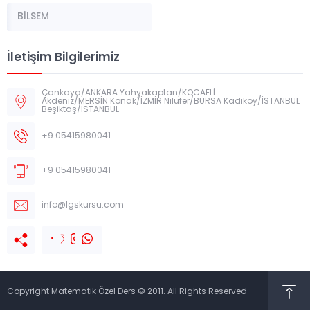
BİLSEM
İletişim Bilgilerimiz
Çankaya/ANKARA Yahyakaptan/KOCAELİ
Akdeniz/MERSİN Konak/İZMİR Nilüfer/BURSA Kadıköy/İSTANBUL
Beşiktaş/İSTANBUL
+9 05415980041
+9 05415980041
info@lgskursu.com
Copyright Matematik Özel Ders © 2011. All Rights Reserved