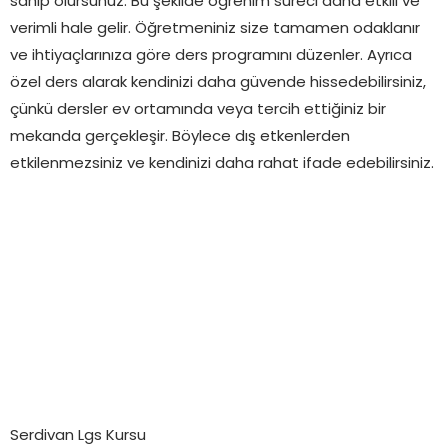
sahip olursunuz. Bu şekilde öğrenim süreci daha etkili ve
verimli hale gelir. Öğretmeniniz size tamamen odaklanır
ve ihtiyaçlarınıza göre ders programını düzenler. Ayrıca
özel ders alarak kendinizi daha güvende hissedebilirsiniz,
çünkü dersler ev ortamında veya tercih ettiğiniz bir
mekanda gerçekleşir. Böylece dış etkenlerden
etkilenmezsiniz ve kendinizi daha rahat ifade edebilirsiniz.
Serdivan Lgs Kursu