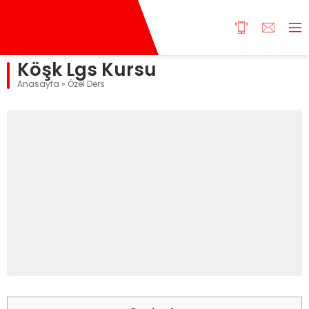
Köşk Lgs Kursu
Anasayfa
»
Özel Ders