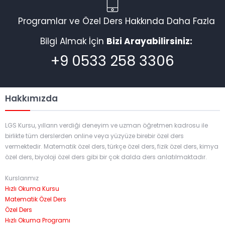
Programlar ve Özel Ders Hakkında Daha Fazla
Bilgi Almak İçin
Bizi Arayabilirsiniz:
+9 0533 258 3306
Hakkımızda
LGS Kursu, yılların verdiği deneyim ve uzman öğretmen kadrosu ile
birlikte tüm derslerden online veya yüzyüze birebir özel ders
vermektedir. Matematik özel ders, türkçe özel ders, fizik özel ders, kimya
özel ders, biyoloji özel ders gibi bir çok dalda ders anlatılmaktadır.
Kurslarımız
Hızlı Okuma Kursu
Matematik Özel Ders
Özel Ders
Hızlı Okuma Programı