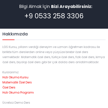
Bilgi Almak İçin
Bizi Arayabilirsiniz:
+9 0533 258 3306
Hakkımızda
LGS Kursu, yılların verdiği deneyim ve uzman öğretmen kadrosu ile
birlikte tüm derslerden online veya yüzyüze birebir özel ders
vermektedir. Matematik özel ders, türkçe özel ders, fizik özel ders, kimya
özel ders, biyoloji özel ders gibi bir çok dalda ders anlatılmaktadır.
Kurslarımız
Hızlı Okuma Kursu
Matematik Özel Ders
Özel Ders
Hızlı Okuma Programı
Ücretsiz Demo Ders