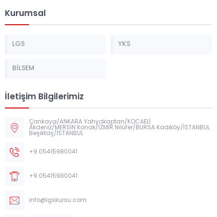
Kurumsal
LGS
YKS
BİLSEM
İletişim Bilgilerimiz
Çankaya/ANKARA Yahyakaptan/KOCAELİ
Akdeniz/MERSİN Konak/İZMİR Nilüfer/BURSA Kadıköy/İSTANBUL
Beşiktaş/İSTANBUL
+9 05415980041
+9 05415980041
info@lgskursu.com