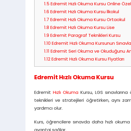
1.5
Edremit Hızlı Okuma Kursu Online Özel
1.6
Edremit Hızlı Okuma Kursu İlkokul
1.7
Edremit Hızlı Okuma Kursu Ortaokul
1.8
Edremit Hızlı Okuma Kursu Lise
1.9
Edremit Paragraf Teknikleri Kursu
1.10
Edremit Hızlı Okuma Kursunun Sınavla
1.11
Edremit Seri Okuma ve Okuduğunu A
1.12
Edremit Hızlı Okuma Kursu Fiyatları
Edremit Hızlı Okuma Kursu
Edremit
Hızlı Okuma
Kursu, LGS sınavlarına ö
teknikleri ve stratejileri öğretirken, aynı
yardımcı olur.
Kurs, öğrencilere sınavda daha hızlı oku
avantaj sağlar.