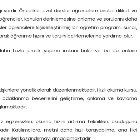
vardır. Öncelikle, özel dersler öğrencilere birebir dikkat ve
öğrenciler, konuları derinlemesine anlama ve sorularını daha
sler öğrencilere kişiselleştirilmiş bir öğretim programı sunar,
rak öğrenme hızını ve tarzını belirlemelerine yardımcı olur.
 daha fazla pratik yapma imkanı bulur ve bu da onların
işkinlere yönelik olarak düzenlenmektedir. Hızlı okuma kursu,
ma, odaklanma becerilerini geliştirme, anlama ve kavrama
ğlamaktadır.
göz egzersizleri, okuma hızını artırma teknikleri, okuduğunu
dır. Katılımcılara, metni daha hızlı tarayabilme, ana fikri
becerileri kazandırmayı amaçlamaktadır.