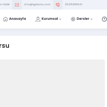
A İZMİR
info@lgskursu.com
05415980041
Anasayfa
Kurumsal
Dersler
rsu