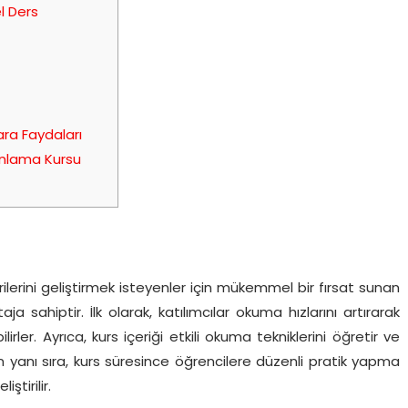
l Ders
ra Faydaları
nlama Kursu
ilerini geliştirmek isteyenler için mükemmel bir fırsat sunan
ja sahiptir. İlk olarak, katılımcılar okuma hızlarını artırarak
lirler. Ayrıca, kurs içeriği etkili okuma tekniklerini öğretir ve
n yanı sıra, kurs süresince öğrencilere düzenli pratik yapma
ştirilir.