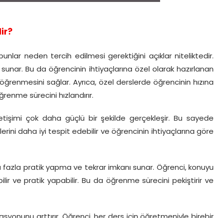
ir?
nlar neden tercih edilmesi gerektiğini açıklar niteliktedir.
ı sunar. Bu da öğrencinin ihtiyaçlarına özel olarak hazırlanan
e öğrenmesini sağlar. Ayrıca, özel derslerde öğrencinin hızına
ğrenme sürecini hızlandırır.
etişimi çok daha güçlü bir şekilde gerçekleşir. Bu sayede
erini daha iyi tespit edebilir ve öğrencinin ihtiyaçlarına göre
a fazla pratik yapma ve tekrar imkanı sunar. Öğrenci, konuyu
ir ve pratik yapabilir. Bu da öğrenme sürecini pekiştirir ve
yonunu arttırır. Öğrenci, her ders için öğretmeniyle birebir