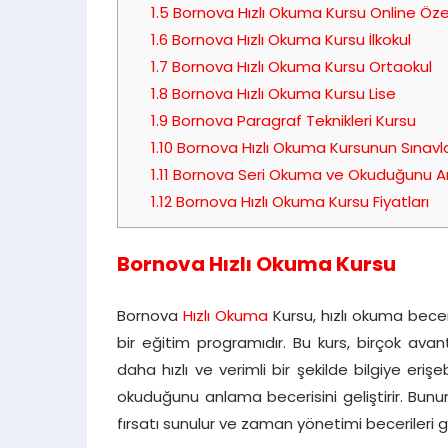
1.5
Bornova Hızlı Okuma Kursu Online Öze
1.6
Bornova Hızlı Okuma Kursu İlkokul
1.7
Bornova Hızlı Okuma Kursu Ortaokul
1.8
Bornova Hızlı Okuma Kursu Lise
1.9
Bornova Paragraf Teknikleri Kursu
1.10
Bornova Hızlı Okuma Kursunun Sınavla
1.11
Bornova Seri Okuma ve Okuduğunu A
1.12
Bornova Hızlı Okuma Kursu Fiyatları
Bornova Hızlı Okuma Kursu
Bornova
Hızlı Okuma
Kursu, hızlı okuma becer
bir eğitim programıdır. Bu kurs, birçok avanta
daha hızlı ve verimli bir şekilde bilgiye erişebi
okuduğunu anlama becerisini geliştirir. Bunu
fırsatı sunulur ve zaman yönetimi becerileri geli