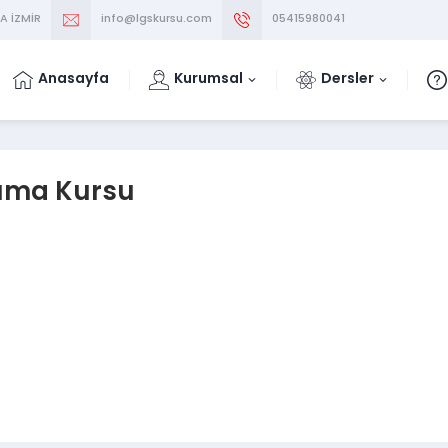
A İZMİR
info@lgskursu.com
05415980041
Anasayfa
Kurumsal
Dersler
kuma Kursu