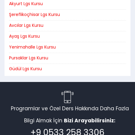
Akyurt Lgs Kursu
Şereflikoçhisar Lgs Kursu
Avcılar Lgs Kursu
Ayaş Lgs Kursu
Yenimahalle Lgs Kursu
Pursaklar Lgs Kursu
Güdül Lgs Kursu
Programlar ve Özel Ders Hakkında Daha Fazla
Bilgi Almak İçin
Bizi Arayabilirsiniz:
+9 0533 258 3306