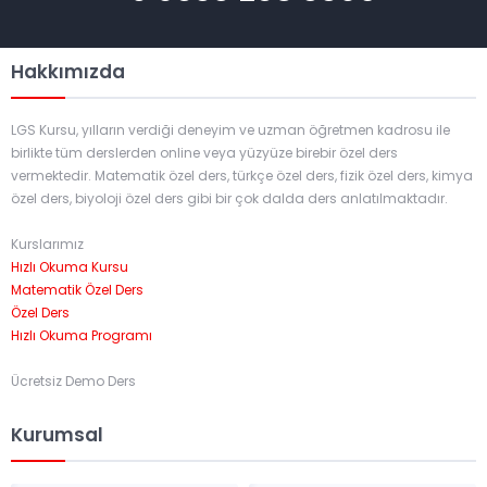
Hakkımızda
LGS Kursu, yılların verdiği deneyim ve uzman öğretmen kadrosu ile
birlikte tüm derslerden online veya yüzyüze birebir özel ders
vermektedir. Matematik özel ders, türkçe özel ders, fizik özel ders, kimya
özel ders, biyoloji özel ders gibi bir çok dalda ders anlatılmaktadır.
Kurslarımız
Hızlı Okuma Kursu
Matematik Özel Ders
Özel Ders
Hızlı Okuma Programı
Ücretsiz Demo Ders
Kurumsal