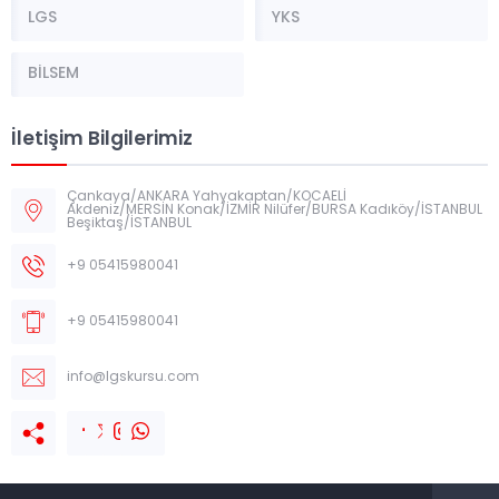
LGS
YKS
BİLSEM
İletişim Bilgilerimiz
Çankaya/ANKARA Yahyakaptan/KOCAELİ
Akdeniz/MERSİN Konak/İZMİR Nilüfer/BURSA Kadıköy/İSTANBUL
Beşiktaş/İSTANBUL
+9 05415980041
+9 05415980041
info@lgskursu.com