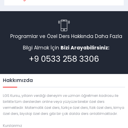
Programlar ve Özel Ders Hakkında Daha Fazla
Bilgi Almak İçin
Bizi Arayabilirsiniz:
+9 0533 258 3306
Hakkımızda
LGS Kursu, yılların verdiği deneyim ve uzman öğretmen kadrosu ile
birlikte tüm derslerden online veya yüzyüze birebir özel ders
vermektedir. Matematik özel ders, türkçe özel ders, fizik özel ders, kimya
özel ders, biyoloji özel ders gibi bir çok dalda ders anlatılmaktadır.
Kurslarımız