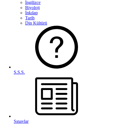
İngilizce
Biyoloji
İnkılap
Tarih
Din Kültürü
S.S.S.
Sınavlar