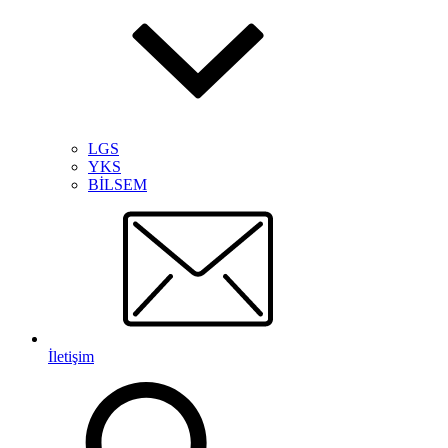
LGS
YKS
BİLSEM
İletişim