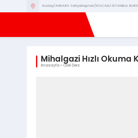
Kızılay/ANKARA Yahyakaptan/KOCAELİ İSTANBUL BURS
Mihalgazi Hızlı Okuma 
Anasayfa
»
Özel Ders