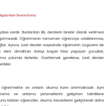
sı vardır. Bunlardan ilki, derslerin birebir olarak verilmesi
gi görmesidir. Öğretmenin tamamen öğrenciye odaklanması,
ğlar. Ayrıca, özel dersler sayesinde öğrencinin özgüveni de
re ders almaktan dolayı başarı hissi yaşayan çocuklar,
olma yolunda ilerlerler. Özetlemek gerekirse, özel dersler
tkiler.
ini öğretmekte ve onların okuma hızını artırmaktadır. Aynı
vrama ve anlama yeteneklerini geliştiren tekniklere
na katılan öğrenciler, okuma becerilerini geliştirerek daha