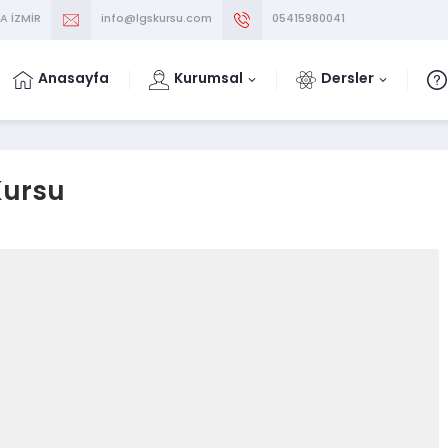
A İZMİR
info@lgskursu.com
05415980041
Anasayfa
Kurumsal
Dersler
Kursu