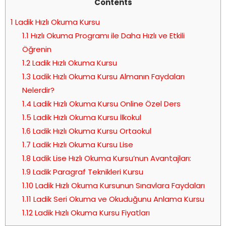
Contents
1
Ladik Hızlı Okuma Kursu
1.1
Hızlı Okuma Programı ile Daha Hızlı ve Etkili
Öğrenin
1.2
Ladik Hızlı Okuma Kursu
1.3
Ladik Hızlı Okuma Kursu Almanın Faydaları
Nelerdir?
1.4
Ladik Hızlı Okuma Kursu Online Özel Ders
1.5
Ladik Hızlı Okuma Kursu İlkokul
1.6
Ladik Hızlı Okuma Kursu Ortaokul
1.7
Ladik Hızlı Okuma Kursu Lise
1.8
Ladik Lise Hızlı Okuma Kursu’nun Avantajları:
1.9
Ladik Paragraf Teknikleri Kursu
1.10
Ladik Hızlı Okuma Kursunun Sınavlara Faydaları
1.11
Ladik Seri Okuma ve Okuduğunu Anlama Kursu
1.12
Ladik Hızlı Okuma Kursu Fiyatları