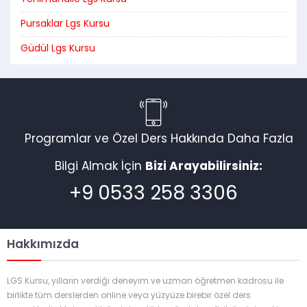
Pursaklar Lgs Kursu
Güdül Lgs Kursu
Programlar ve Özel Ders Hakkında Daha Fazla
Bilgi Almak İçin
Bizi Arayabilirsiniz:
+9 0533 258 3306
Hakkımızda
LGS Kursu, yılların verdiği deneyim ve uzman öğretmen kadrosu ile
birlikte tüm derslerden online veya yüzyüze birebir özel ders