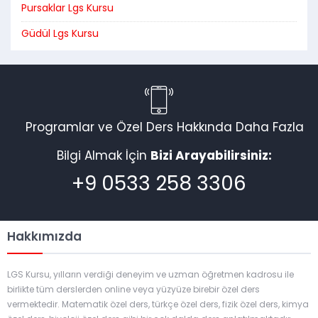
Pursaklar Lgs Kursu
Güdül Lgs Kursu
Programlar ve Özel Ders Hakkında Daha Fazla
Bilgi Almak İçin
Bizi Arayabilirsiniz:
+9 0533 258 3306
Hakkımızda
LGS Kursu, yılların verdiği deneyim ve uzman öğretmen kadrosu ile
birlikte tüm derslerden online veya yüzyüze birebir özel ders
vermektedir. Matematik özel ders, türkçe özel ders, fizik özel ders, kimya