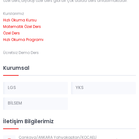
özel ders, biyoloji özel ders gibi bir çok dalda ders anlatılmaktadır.
Kurslarımız
Hızlı Okuma Kursu
Matematik Özel Ders
Özel Ders
Hızlı Okuma Programı
Ücretsiz Demo Ders
Kurumsal
LGS
YKS
BİLSEM
İletişim Bilgilerimiz
Çankaya/ANKARA Yahyakaptan/KOCAELİ