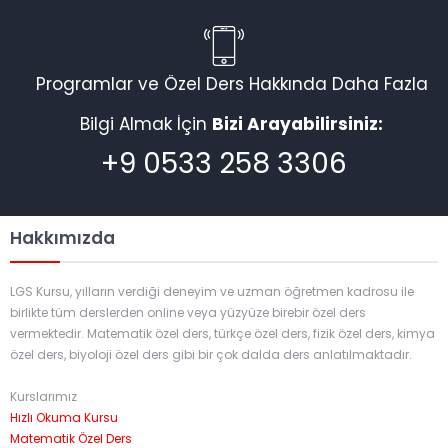
Programlar ve Özel Ders Hakkında Daha Fazla
Bilgi Almak İçin
Bizi Arayabilirsiniz:
+9 0533 258 3306
Hakkımızda
LGS Kursu, yılların verdiği deneyim ve uzman öğretmen kadrosu ile
birlikte tüm derslerden online veya yüzyüze birebir özel ders
vermektedir. Matematik özel ders, türkçe özel ders, fizik özel ders, kimya
özel ders, biyoloji özel ders gibi bir çok dalda ders anlatılmaktadır.
Kurslarımız
Hızlı Okuma Kursu
Matematik Özel Ders