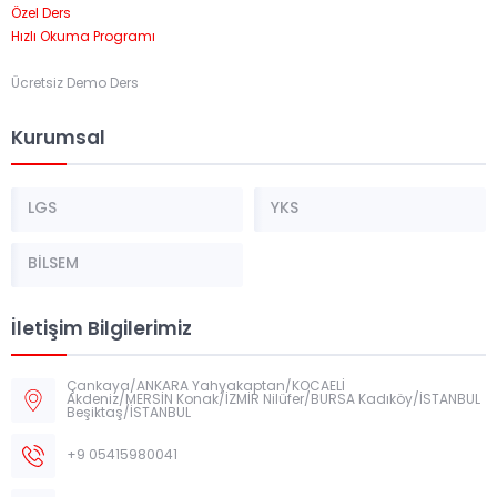
Özel Ders
Hızlı Okuma Programı
Ücretsiz Demo Ders
Kurumsal
LGS
YKS
BİLSEM
İletişim Bilgilerimiz
Çankaya/ANKARA Yahyakaptan/KOCAELİ
Akdeniz/MERSİN Konak/İZMİR Nilüfer/BURSA Kadıköy/İSTANBUL
Beşiktaş/İSTANBUL
+9 05415980041