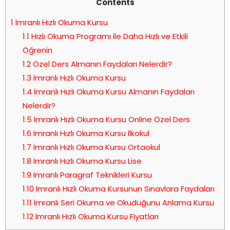
Contents
1
İmranlı Hızlı Okuma Kursu
1.1
Hızlı Okuma Programı ile Daha Hızlı ve Etkili
Öğrenin
1.2
Özel Ders Almanın Faydaları Nelerdir?
1.3
İmranlı Hızlı Okuma Kursu
1.4
İmranlı Hızlı Okuma Kursu Almanın Faydaları
Nelerdir?
1.5
İmranlı Hızlı Okuma Kursu Online Özel Ders
1.6
İmranlı Hızlı Okuma Kursu İlkokul
1.7
İmranlı Hızlı Okuma Kursu Ortaokul
1.8
İmranlı Hızlı Okuma Kursu Lise
1.9
İmranlı Paragraf Teknikleri Kursu
1.10
İmranlı Hızlı Okuma Kursunun Sınavlara Faydaları
1.11
İmranlı Seri Okuma ve Okuduğunu Anlama Kursu
1.12
İmranlı Hızlı Okuma Kursu Fiyatları