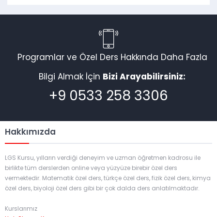
Programlar ve Özel Ders Hakkında Daha Fazla
Bilgi Almak İçin
Bizi Arayabilirsiniz:
+9 0533 258 3306
Hakkımızda
LGS Kursu, yılların verdiği deneyim ve uzman öğretmen kadrosu ile
birlikte tüm derslerden online veya yüzyüze birebir özel ders
vermektedir. Matematik özel ders, türkçe özel ders, fizik özel ders, kimya
özel ders, biyoloji özel ders gibi bir çok dalda ders anlatılmaktadır.
Kurslarımız