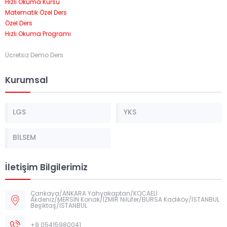
Hızlı Okuma Kursu
Matematik Özel Ders
Özel Ders
Hızlı Okuma Programı
Ücretsiz Demo Ders
Kurumsal
LGS
YKS
BİLSEM
İletişim Bilgilerimiz
Çankaya/ANKARA Yahyakaptan/KOCAELİ
Akdeniz/MERSİN Konak/İZMİR Nilüfer/BURSA Kadıköy/İSTANBUL
Beşiktaş/İSTANBUL
+9 05415980041