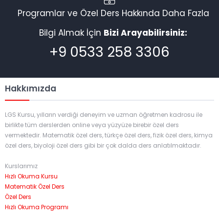
Programlar ve Özel Ders Hakkında Daha Fazla
Bilgi Almak İçin
Bizi Arayabilirsiniz:
+9 0533 258 3306
Hakkımızda
LGS Kursu, yılların verdiği deneyim ve uzman öğretmen kadrosu ile
birlikte tüm derslerden online veya yüzyüze birebir özel ders
vermektedir. Matematik özel ders, türkçe özel ders, fizik özel ders, kimya
özel ders, biyoloji özel ders gibi bir çok dalda ders anlatılmaktadır.
Kurslarımız
Hızlı Okuma Kursu
Matematik Özel Ders
Özel Ders
Hızlı Okuma Programı