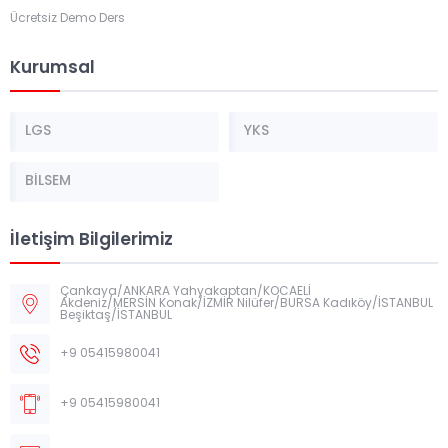
Ücretsiz Demo Ders
Kurumsal
LGS
YKS
BİLSEM
İletişim Bilgilerimiz
Çankaya/ANKARA Yahyakaptan/KOCAELİ
Akdeniz/MERSİN Konak/İZMİR Nilüfer/BURSA Kadıköy/İSTANBUL
Beşiktaş/İSTANBUL
+9 05415980041
+9 05415980041