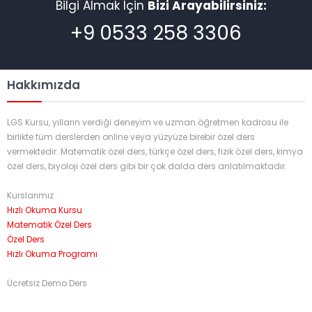
Bilgi Almak İçin
Bizi Arayabilirsiniz:
+9 0533 258 3306
Hakkımızda
LGS Kursu, yılların verdiği deneyim ve uzman öğretmen kadrosu ile
birlikte tüm derslerden online veya yüzyüze birebir özel ders
vermektedir. Matematik özel ders, türkçe özel ders, fizik özel ders, kimya
özel ders, biyoloji özel ders gibi bir çok dalda ders anlatılmaktadır.
Kurslarımız
Hızlı Okuma Kursu
Matematik Özel Ders
Özel Ders
Hızlı Okuma Programı
Ücretsiz Demo Ders