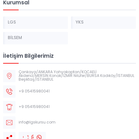
Kurumsal
LGS
YKS
BİLSEM
İletişim Bilgilerimiz
Çankaya/ANKARA Yahyakaptan/KOCAELİ
Akdeniz/MERSİN Konak/İZMİR Nilüfer/BURSA Kadıköy/İSTANBUL
Beşiktaş/İSTANBUL
+9 05415980041
+9 05415980041
info@lgskursu.com