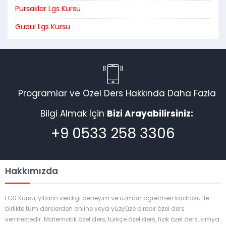
Pursaklar Lgs Kursu
Güdül Lgs Kursu
Programlar ve Özel Ders Hakkında Daha Fazla
Bilgi Almak İçin
Bizi Arayabilirsiniz:
+9 0533 258 3306
Hakkımızda
LGS Kursu, yılların verdiği deneyim ve uzman öğretmen kadrosu ile
birlikte tüm derslerden online veya yüzyüze birebir özel ders
vermektedir. Matematik özel ders, türkçe özel ders, fizik özel ders, kimya