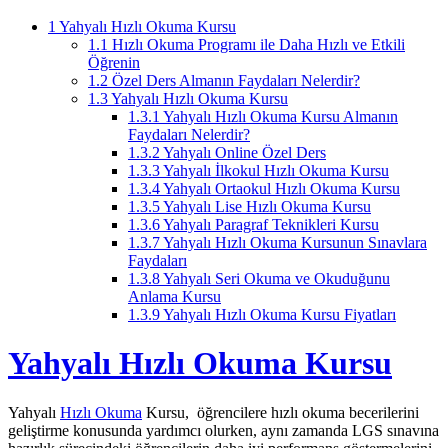
1
Yahyalı Hızlı Okuma Kursu
1.1
Hızlı Okuma Programı ile Daha Hızlı ve Etkili
Öğrenin
1.2
Özel Ders Almanın Faydaları Nelerdir?
1.3
Yahyalı Hızlı Okuma Kursu
1.3.1
Yahyalı Hızlı Okuma Kursu Almanın
Faydaları Nelerdir?
1.3.2
Yahyalı Online Özel Ders
1.3.3
Yahyalı İlkokul Hızlı Okuma Kursu
1.3.4
Yahyalı Ortaokul Hızlı Okuma Kursu
1.3.5
Yahyalı Lise Hızlı Okuma Kursu
1.3.6
Yahyalı Paragraf Teknikleri Kursu
1.3.7
Yahyalı Hızlı Okuma Kursunun Sınavlara
Faydaları
1.3.8
Yahyalı Seri Okuma ve Okuduğunu
Anlama Kursu
1.3.9
Yahyalı Hızlı Okuma Kursu Fiyatları
Yahyalı Hızlı Okuma Kursu
Yahyalı
Hızlı Okuma
Kursu, öğrencilere hızlı okuma becerilerini
geliştirme konusunda yardımcı olurken, aynı zamanda LGS sınavına