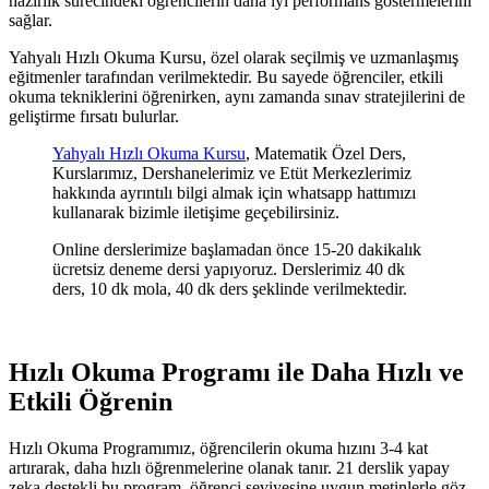
hazırlık sürecindeki öğrencilerin daha iyi performans göstermelerini
sağlar.
Yahyalı Hızlı Okuma Kursu, özel olarak seçilmiş ve uzmanlaşmış
eğitmenler tarafından verilmektedir. Bu sayede öğrenciler, etkili
okuma tekniklerini öğrenirken, aynı zamanda sınav stratejilerini de
geliştirme fırsatı bulurlar.
Yahyalı Hızlı Okuma Kursu
, Matematik Özel Ders,
Kurslarımız, Dershanelerimiz ve Etüt Merkezlerimiz
hakkında ayrıntılı bilgi almak için whatsapp hattımızı
kullanarak bizimle iletişime geçebilirsiniz.
Online derslerimize başlamadan önce 15-20 dakikalık
ücretsiz deneme dersi yapıyoruz. Derslerimiz 40 dk
ders, 10 dk mola, 40 dk ders şeklinde verilmektedir.
Hızlı Okuma Programı ile Daha Hızlı ve
Etkili Öğrenin
Hızlı Okuma Programımız, öğrencilerin okuma hızını 3-4 kat
artırarak, daha hızlı öğrenmelerine olanak tanır. 21 derslik yapay
zeka destekli bu program, öğrenci seviyesine uygun metinlerle göz