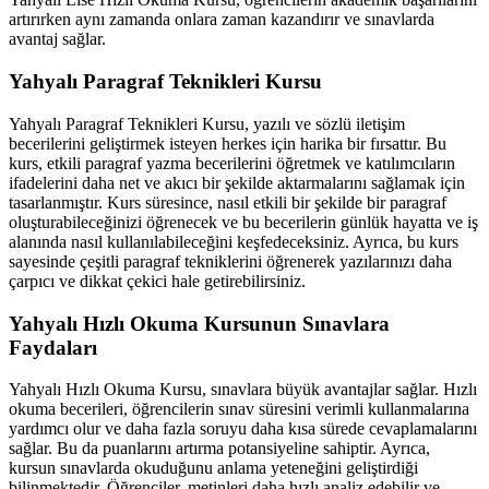
artırırken aynı zamanda onlara zaman kazandırır ve sınavlarda
avantaj sağlar.
Yahyalı Paragraf Teknikleri Kursu
Yahyalı Paragraf Teknikleri Kursu, yazılı ve sözlü iletişim
becerilerini geliştirmek isteyen herkes için harika bir fırsattır. Bu
kurs, etkili paragraf yazma becerilerini öğretmek ve katılımcıların
ifadelerini daha net ve akıcı bir şekilde aktarmalarını sağlamak için
tasarlanmıştır. Kurs süresince, nasıl etkili bir şekilde bir paragraf
oluşturabileceğinizi öğrenecek ve bu becerilerin günlük hayatta ve iş
alanında nasıl kullanılabileceğini keşfedeceksiniz. Ayrıca, bu kurs
sayesinde çeşitli paragraf tekniklerini öğrenerek yazılarınızı daha
çarpıcı ve dikkat çekici hale getirebilirsiniz.
Yahyalı Hızlı Okuma Kursunun Sınavlara
Faydaları
Yahyalı Hızlı Okuma Kursu, sınavlara büyük avantajlar sağlar. Hızlı
okuma becerileri, öğrencilerin sınav süresini verimli kullanmalarına
yardımcı olur ve daha fazla soruyu daha kısa sürede cevaplamalarını
sağlar. Bu da puanlarını artırma potansiyeline sahiptir. Ayrıca,
kursun sınavlarda okuduğunu anlama yeteneğini geliştirdiği
bilinmektedir. Öğrenciler, metinleri daha hızlı analiz edebilir ve