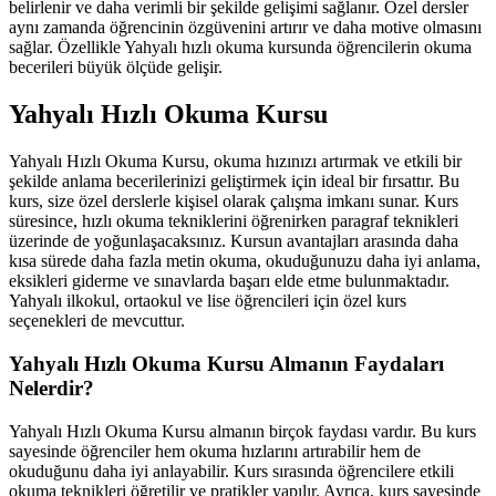
belirlenir ve daha verimli bir şekilde gelişimi sağlanır. Özel dersler
aynı zamanda öğrencinin özgüvenini artırır ve daha motive olmasını
sağlar. Özellikle Yahyalı hızlı okuma kursunda öğrencilerin okuma
becerileri büyük ölçüde gelişir.
Yahyalı Hızlı Okuma Kursu
Yahyalı Hızlı Okuma Kursu, okuma hızınızı artırmak ve etkili bir
şekilde anlama becerilerinizi geliştirmek için ideal bir fırsattır. Bu
kurs, size özel derslerle kişisel olarak çalışma imkanı sunar. Kurs
süresince, hızlı okuma tekniklerini öğrenirken paragraf teknikleri
üzerinde de yoğunlaşacaksınız. Kursun avantajları arasında daha
kısa sürede daha fazla metin okuma, okuduğunuzu daha iyi anlama,
eksikleri giderme ve sınavlarda başarı elde etme bulunmaktadır.
Yahyalı ilkokul, ortaokul ve lise öğrencileri için özel kurs
seçenekleri de mevcuttur.
Yahyalı Hızlı Okuma Kursu Almanın Faydaları
Nelerdir?
Yahyalı Hızlı Okuma Kursu almanın birçok faydası vardır. Bu kurs
sayesinde öğrenciler hem okuma hızlarını artırabilir hem de
okuduğunu daha iyi anlayabilir. Kurs sırasında öğrencilere etkili
okuma teknikleri öğretilir ve pratikler yapılır. Ayrıca, kurs sayesinde