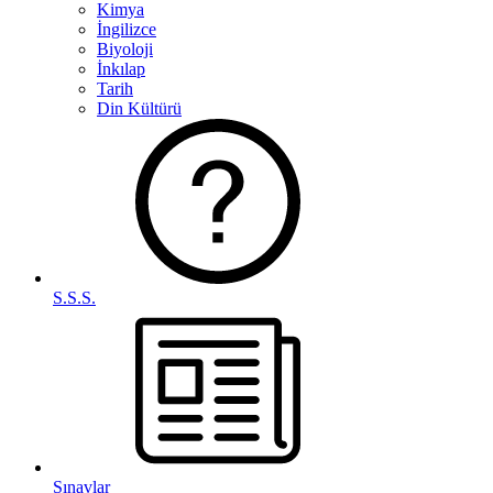
Kimya
İngilizce
Biyoloji
İnkılap
Tarih
Din Kültürü
S.S.S.
Sınavlar