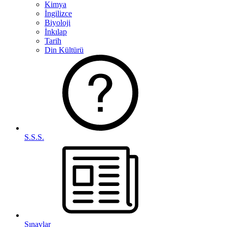
Kimya
İngilizce
Biyoloji
İnkılap
Tarih
Din Kültürü
S.S.S.
Sınavlar