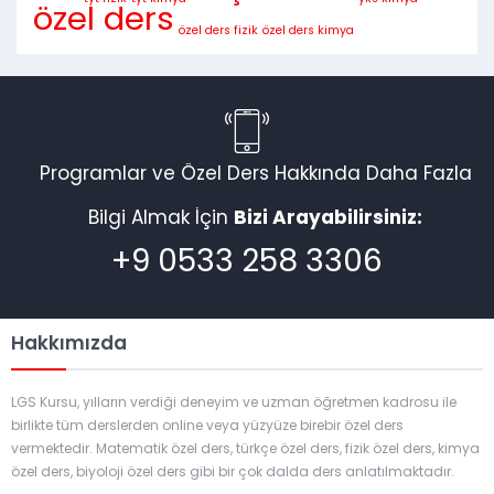
özel ders
özel ders fizik
özel ders kimya
Programlar ve Özel Ders Hakkında Daha Fazla
Bilgi Almak İçin
Bizi Arayabilirsiniz:
+9 0533 258 3306
Hakkımızda
LGS Kursu, yılların verdiği deneyim ve uzman öğretmen kadrosu ile
birlikte tüm derslerden online veya yüzyüze birebir özel ders
vermektedir. Matematik özel ders, türkçe özel ders, fizik özel ders, kimya
özel ders, biyoloji özel ders gibi bir çok dalda ders anlatılmaktadır.