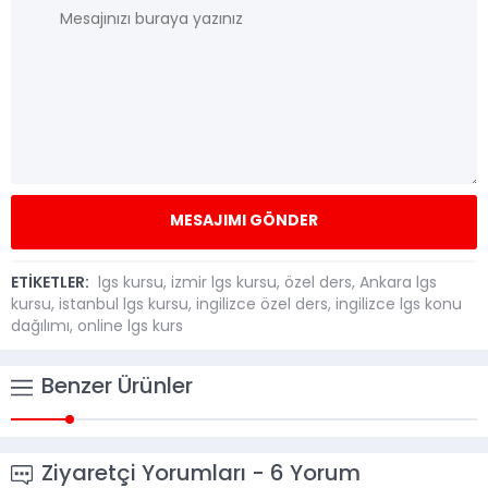
ETİKETLER:
lgs kursu
,
izmir lgs kursu
,
özel ders
,
Ankara lgs
kursu
,
istanbul lgs kursu
,
ingilizce özel ders
,
ingilizce lgs konu
dağılımı
,
online lgs kurs
Benzer Ürünler
Ziyaretçi Yorumları - 6 Yorum