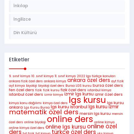
İnkılap
İngilizce
Din Kültürü
Etiketler
9. sınıf kimya
10. sınıf kimya
11. sınıf kimya
2022 lgs türkçe konuları
ankara özel ders
ankara fizik özel ders
ankara kimya
ayt fizik
bursa özel ders
ayt kimya
biyoloji
biyoloji özel ders
Bursa LGS kursu
fen özel ders
fizik özel ders
fizik
fizik kursu
istanbul kimya
izmir lgs kursu
istanbul özel ders
izmir özel ders
izmir kimya
lgs kursu
lgs kursu
kimya konu dağılımı
kimya özel ders
lgs kursu istanbul
lgs kursu izmir
ankara
Lgs Kursu Bursa
matematik özel ders
mersin lgs kursu
mersin
online ders
özel ders
online biyoloji
online kimya
online özel
online lgs kursu
online kimya özel ders
ders
türkçe özel ders
tyt fizik
tyt kimya
yks kimya