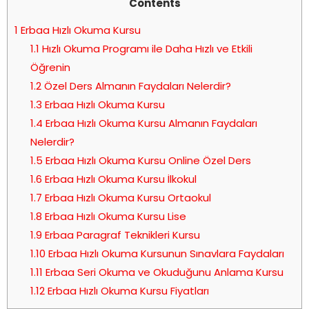
Contents
1
Erbaa Hızlı Okuma Kursu
1.1
Hızlı Okuma Programı ile Daha Hızlı ve Etkili
Öğrenin
1.2
Özel Ders Almanın Faydaları Nelerdir?
1.3
Erbaa Hızlı Okuma Kursu
1.4
Erbaa Hızlı Okuma Kursu Almanın Faydaları
Nelerdir?
1.5
Erbaa Hızlı Okuma Kursu Online Özel Ders
1.6
Erbaa Hızlı Okuma Kursu İlkokul
1.7
Erbaa Hızlı Okuma Kursu Ortaokul
1.8
Erbaa Hızlı Okuma Kursu Lise
1.9
Erbaa Paragraf Teknikleri Kursu
1.10
Erbaa Hızlı Okuma Kursunun Sınavlara Faydaları
1.11
Erbaa Seri Okuma ve Okuduğunu Anlama Kursu
1.12
Erbaa Hızlı Okuma Kursu Fiyatları