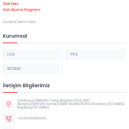
Özel Ders
Hızlı Okuma Programı
Ücretsiz Demo Ders
Kurumsal
LGS
YKS
BİLSEM
İletişim Bilgilerimiz
Çankaya/ANKARA Yahyakaptan/KOCAELİ
Akdeniz/MERSİN Konak/İZMİR Nilüfer/BURSA Kadıköy/İSTANBUL
Beşiktaş/İSTANBUL
+9 05415980041