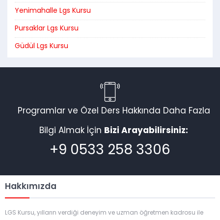
Yenimahalle Lgs Kursu
Pursaklar Lgs Kursu
Güdül Lgs Kursu
Programlar ve Özel Ders Hakkında Daha Fazla
Bilgi Almak İçin
Bizi Arayabilirsiniz:
+9 0533 258 3306
Hakkımızda
LGS Kursu, yılların verdiği deneyim ve uzman öğretmen kadrosu ile