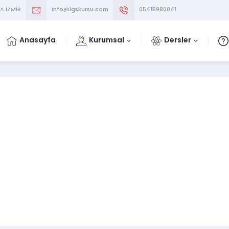
A İZMİR
info@lgskursu.com
05415980041
Anasayfa
Kurumsal
Dersler