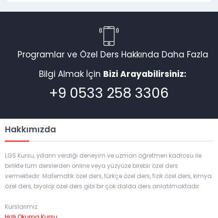
Programlar ve Özel Ders Hakkında Daha Fazla
Bilgi Almak İçin
Bizi Arayabilirsiniz:
+9 0533 258 3306
Hakkımızda
LGS Kursu, yılların verdiği deneyim ve uzman öğretmen kadrosu ile
birlikte tüm derslerden online veya yüzyüze birebir özel ders
vermektedir. Matematik özel ders, türkçe özel ders, fizik özel ders, kimya
özel ders, biyoloji özel ders gibi bir çok dalda ders anlatılmaktadır.
Kurslarımız
Hızlı Okuma Kursu