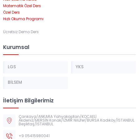
Matematik Özel Ders
Özel Ders
Hızlı Okuma Programı
Ücretsiz Demo Ders
Kurumsal
LGS
YKS
BİLSEM
İletişim Bilgilerimiz
Çankaya/ANKARA Yahyakaptan/KOCAELİ
Akdeniz/MERSİN Konak/İZMİR Nilüfer/BURSA Kadıköy/İSTANBUL
Beşiktaş/İSTANBUL
+9 05415980041