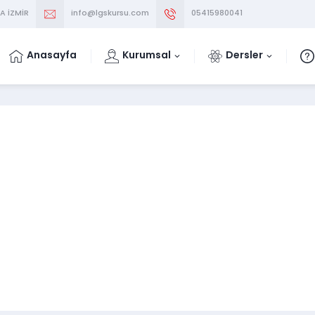
A İZMİR
info@lgskursu.com
05415980041
Anasayfa
Kurumsal
Dersler