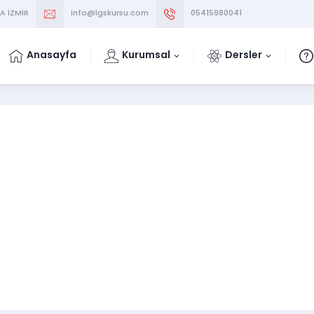
A İZMİR
info@lgskursu.com
05415980041
Anasayfa
Kurumsal
Dersler