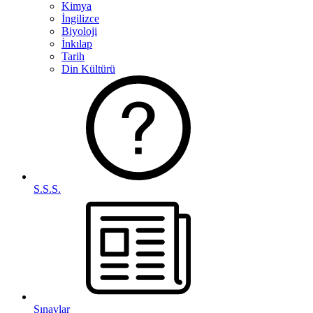
Kimya
İngilizce
Biyoloji
İnkılap
Tarih
Din Kültürü
S.S.S.
Sınavlar