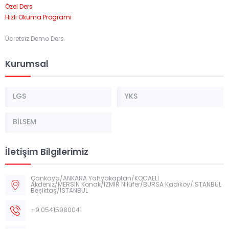
Özel Ders
Hızlı Okuma Programı
Ücretsiz Demo Ders
Kurumsal
LGS
YKS
BİLSEM
İletişim Bilgilerimiz
Çankaya/ANKARA Yahyakaptan/KOCAELİ
Akdeniz/MERSİN Konak/İZMİR Nilüfer/BURSA Kadıköy/İSTANBUL
Beşiktaş/İSTANBUL
+9 05415980041