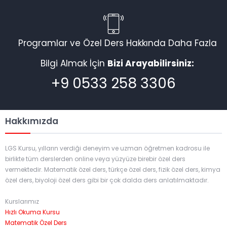
Programlar ve Özel Ders Hakkında Daha Fazla
Bilgi Almak İçin
Bizi Arayabilirsiniz:
+9 0533 258 3306
Hakkımızda
LGS Kursu, yılların verdiği deneyim ve uzman öğretmen kadrosu ile
birlikte tüm derslerden online veya yüzyüze birebir özel ders
vermektedir. Matematik özel ders, türkçe özel ders, fizik özel ders, kimya
özel ders, biyoloji özel ders gibi bir çok dalda ders anlatılmaktadır.
Kurslarımız
Hızlı Okuma Kursu
Matematik Özel Ders