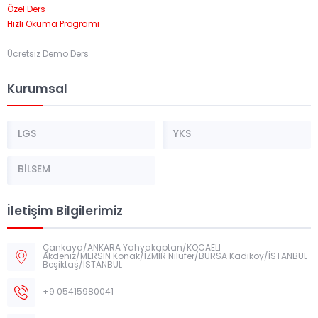
Özel Ders
Hızlı Okuma Programı
Ücretsiz Demo Ders
Kurumsal
LGS
YKS
BİLSEM
İletişim Bilgilerimiz
Çankaya/ANKARA Yahyakaptan/KOCAELİ
Akdeniz/MERSİN Konak/İZMİR Nilüfer/BURSA Kadıköy/İSTANBUL
Beşiktaş/İSTANBUL
+9 05415980041