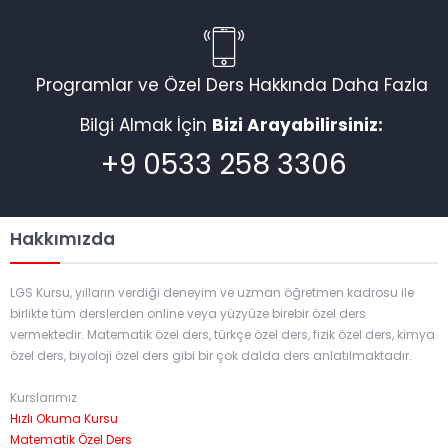
Programlar ve Özel Ders Hakkında Daha Fazla
Bilgi Almak İçin
Bizi Arayabilirsiniz:
+9 0533 258 3306
Hakkımızda
LGS Kursu, yılların verdiği deneyim ve uzman öğretmen kadrosu ile
birlikte tüm derslerden online veya yüzyüze birebir özel ders
vermektedir. Matematik özel ders, türkçe özel ders, fizik özel ders, kimya
özel ders, biyoloji özel ders gibi bir çok dalda ders anlatılmaktadır.
Kurslarımız
Hızlı Okuma Kursu
Matematik Özel Ders