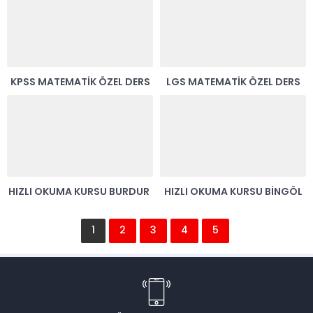
KPSS MATEMATIK ÖZEL DERS
LGS MATEMATIK ÖZEL DERS
HIZLI OKUMA KURSU BURDUR
HIZLI OKUMA KURSU BİNGÖL
1
2
3
4
5