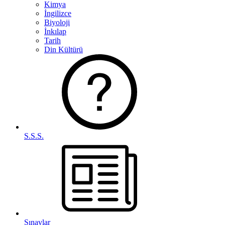
Kimya
İngilizce
Biyoloji
İnkılap
Tarih
Din Kültürü
S.S.S.
Sınavlar