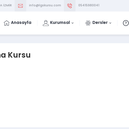
A İZMİR
info@lgskursu.com
05415980041
Anasayfa
Kurumsal
Dersler
ma Kursu