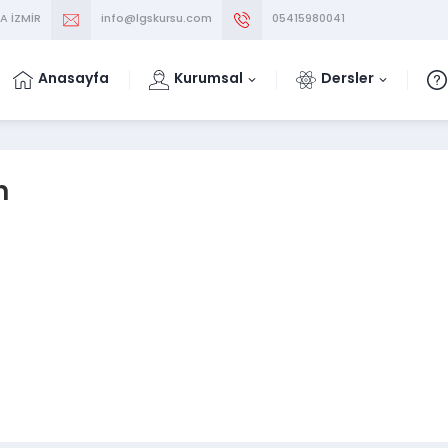
A İZMİR
info@lgskursu.com
05415980041
Anasayfa
Kurumsal
Dersler
n