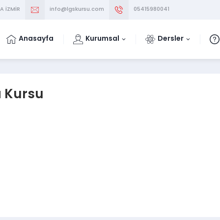
A İZMİR
info@lgskursu.com
05415980041
Anasayfa
Kurumsal
Dersler
a Kursu