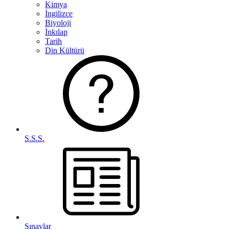
Kimya
İngilizce
Biyoloji
İnkılap
Tarih
Din Kültürü
S.S.S.
Sınavlar