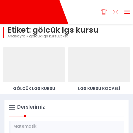
Etiket:
gölcük lgs kursu
Anasayfa
»
gölcük lgs kursuEtiketi
GÖLCÜK LGS KURSU
LGS KURSU KOCAELİ
Derslerimiz
Matematik