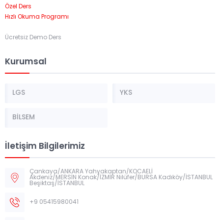
Özel Ders
Hızlı Okuma Programı
Ücretsiz Demo Ders
Kurumsal
LGS
YKS
BİLSEM
İletişim Bilgilerimiz
Çankaya/ANKARA Yahyakaptan/KOCAELİ
Akdeniz/MERSİN Konak/İZMİR Nilüfer/BURSA Kadıköy/İSTANBUL
Beşiktaş/İSTANBUL
+9 05415980041