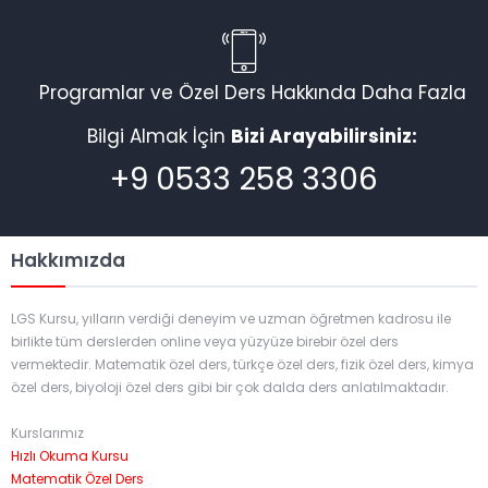
Programlar ve Özel Ders Hakkında Daha Fazla
Bilgi Almak İçin
Bizi Arayabilirsiniz:
+9 0533 258 3306
Hakkımızda
LGS Kursu, yılların verdiği deneyim ve uzman öğretmen kadrosu ile
birlikte tüm derslerden online veya yüzyüze birebir özel ders
vermektedir. Matematik özel ders, türkçe özel ders, fizik özel ders, kimya
özel ders, biyoloji özel ders gibi bir çok dalda ders anlatılmaktadır.
Kurslarımız
Hızlı Okuma Kursu
Matematik Özel Ders