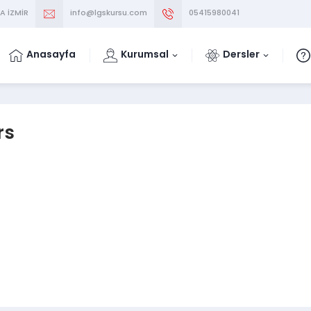
A İZMİR
info@lgskursu.com
05415980041
Anasayfa
Kurumsal
Dersler
rs