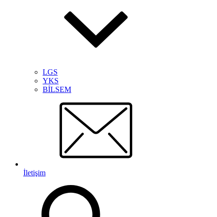
LGS
YKS
BİLSEM
İletişim