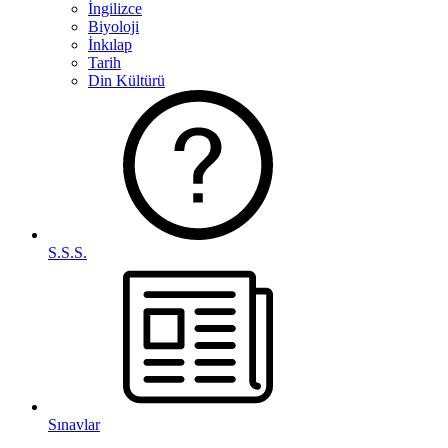
İngilizce
Biyoloji
İnkılap
Tarih
Din Kültürü
S.S.S.
Sınavlar