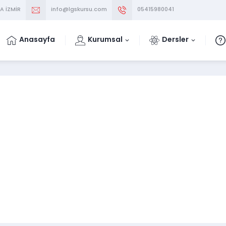
A İZMİR
info@lgskursu.com
05415980041
Anasayfa
Kurumsal
Dersler