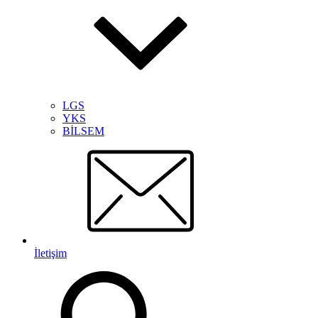
LGS
YKS
BİLSEM
İletişim