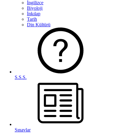
İngilizce
Biyoloji
İnkılap
Tarih
Din Kültürü
S.S.S.
Sınavlar