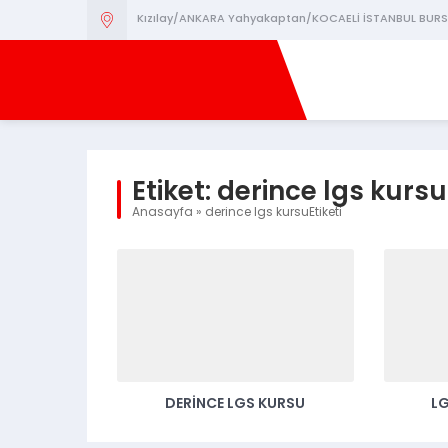
Kızılay/ANKARA Yahyakaptan/KOCAELİ İSTANBUL BURS
Etiket:
derince lgs kursu
Anasayfa
»
derince lgs kursuEtiketi
DERINCE LGS KURSU
L