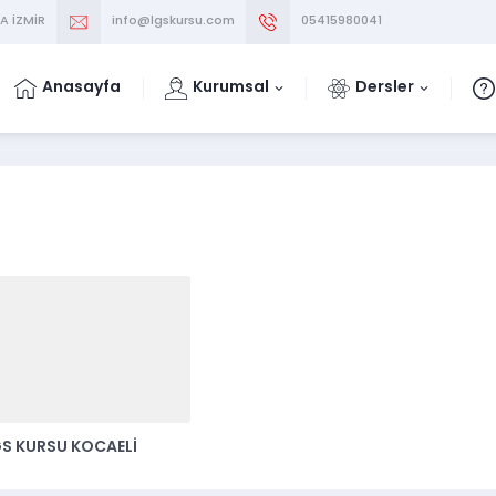
A İZMİR
info@lgskursu.com
05415980041
Anasayfa
Kurumsal
Dersler
GS KURSU KOCAELİ