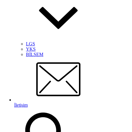
LGS
YKS
BİLSEM
İletişim