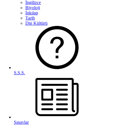
İngilizce
Biyoloji
İnkılap
Tarih
Din Kültürü
S.S.S.
Sınavlar