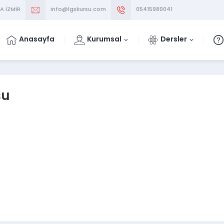
A İZMİR
info@lgskursu.com
05415980041
Anasayfa
Kurumsal
Dersler
su