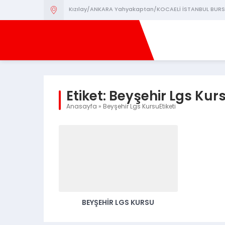
Kızılay/ANKARA Yahyakaptan/KOCAELİ İSTANBUL BURS
Etiket:
Beyşehir Lgs Kur
Anasayfa
»
Beyşehir Lgs KursuEtiketi
BEYŞEHIR LGS KURSU