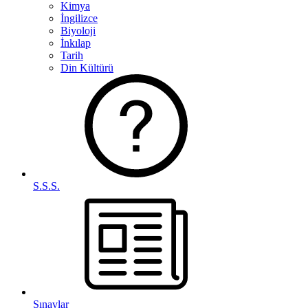
Kimya
İngilizce
Biyoloji
İnkılap
Tarih
Din Kültürü
S.S.S.
Sınavlar